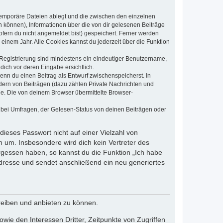
 temporäre Dateien ablegt und die zwischen den einzelnen
en können), Informationen über die von dir gelesenen Beiträge
ofern du nicht angemeldet bist) gespeichert. Ferner werden
einem Jahr. Alle Cookies kannst du jederzeit über die Funktion
e Registrierung sind mindestens ein eindeutiger Benutzername,
dich vor deren Eingabe ersichtlich.
wenn du einen Beitrag als Entwurf zwischenspeicherst. In
dern von Beiträgen (dazu zählen Private Nachrichten und
e. Die von deinem Browser übermittelte Browser-
 bei Umfragen, der Gelesen-Status von deinen Beiträgen oder
dieses Passwort nicht auf einer Vielzahl von
 um. Insbesondere wird dich kein Vertreter des
ergessen haben, so kannst du die Funktion „Ich habe
resse und sendet anschließend ein neu generiertes
reiben und anbieten zu können.
ie den Interessen Dritter, Zeitpunkte von Zugriffen