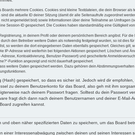
ammelt:
s Boards mehrere Cookies. Cookies sind kleine Textdateien, die dein Browser als
 sind die aktuelle ID deiner Sitzung (damit dir alle Seitenaufrufe zugeordnet werd
u nicht angemeldet bist) sowie Informationen über deine Teilnahme an Umfragen (s
eine Session-ID gespeichert. Die Cookies haben standardmäßig eine Gültigkeit von 
Registrierung, in deinem Profil oder deinem persönlichem Bereich angibst. Für di
rch den Betreiber weitere Daten als notwendig festgelegt wurden, so ist dies für 
llst, so werden die dort eingegebenen Daten ebenfalls gespeichert. Gleiches gilt, 
Die IP-Adresse wird weiterhin bei folgenden Aktionen gespeichert: Löschen und Än
l-Adresse, Kontoaktivierung, Benutzer-Passwort) und gescheiterte Anmeldeversuch
ine?“-Funktion angezeigt und nicht dauerhaft gespeichert.
 dass weitere Daten gespeichert werden. Dazu gehören dein Abstimmungsverhalten
gungsfunktionen.
(Hash) gespeichert, so dass es sicher ist. Jedoch wird dir empfohlen, 
ssel zu deinem Benutzerkonto für das Board, also geh mit ihm sorgsam
htigterweise nach deinem Passwort fragen. Solltest du dein Passwort v
are fragt dich dann nach deinem Benutzernamen und deiner E-Mail-Ad
Board zugreifen kannst.
en und oben näher spezifizierten Daten zu speichern, um das Board bet
en einer Interessenabwägung zwischen deinen und seinen Interessen sow