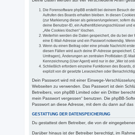
Deine Daten werden auf vier verschiedene Arten ges
Die Forensoftware phpBB erstellt bei deinem Besuch de
Aufrufen des Boards erhalten bleiben. In diesen Cookies
(zur Markierung dieser als gelesen/ungelesen; sofern d
deine Benutzer-ID, ein Authentifizierungsschlüssel und 
„Alle Cookies löschen“ löschen.
Weiterhin werden die Daten gespeichert, die du bei der 
eine E-Mail-Adresse und ein Passwort notwendig. Wenn du
Wenn du einen Beitrag oder eine private Nachricht erste
diesen Fällen wird auch deine IP-Adresse gespeichert. 
Umfragen), Änderungen an zentralen Profildaten (E-Mai
Kennzeichnung (User Agent) wird nur in der „Wer ist onl
Schließlich erfordern einzelne Funktionen des Boards,
explizit von dir gesetzte Lesezeichen oder Benachrichti
Dein Passwort wird mit einer Einwege-Verschlüsselung 
Webseiten zu verwenden. Das Passwort ist dein Schlü
Betreibers, von phpBB Limited oder ein Dritter berec
mein Passwort vergessen“ benutzen. Die phpBB-Softw
Passwort an diese Adresse, mit dem du dann auf das 
GESTATTUNG DER DATENSPEICHERUNG
Du gestattest dem Betreiber, die von dir eingegeben
Darüber hinaus ist der Betreiber berechtigt, im Rahm