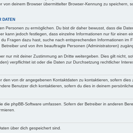
r von deinem Browser übermittelter Browser-Kennung zu speichern, so
R DATEN
n Personen zu ermöglichen. Du bist dir daher bewusst, dass die Daten d
ber kann jedoch festlegen, dass einzelne Informationen nur für einen ei
n du Fragen dazu hast, suche nach entsprechenden Informationen im Fo
n Betreiber und von ihm beauftragte Personen (Administratoren) zugäng
r nur mit deiner Zustimmung an Dritte weitergeben. Dies gilt nicht, s
n) verpflichtet ist oder die Daten zur Durchsetzung rechtlicher Interes
er den von dir angegebenen Kontaktdaten zu kontaktieren, sofern dies 
andere Benutzer dich kontaktieren, sofern du dies in deinem persönliche
, die die phpBB-Software umfassen. Sofern der Betreiber in anderen Be
ormieren.
 Daten über dich gespeichert sind.