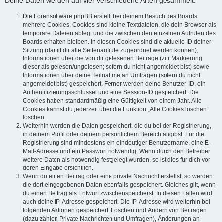
Deine Daten werden auf vier verschiedene Arten gesammelt:
Die Forensoftware phpBB erstellt bei deinem Besuch des Boards
mehrere Cookies. Cookies sind kleine Textdateien, die dein Browser als
temporäre Dateien ablegt und die zwischen den einzelnen Aufrufen des
Boards erhalten bleiben. In diesen Cookies sind die aktuelle ID deiner
Sitzung (damit dir alle Seitenaufrufe zugeordnet werden können),
Informationen über die von dir gelesenen Beiträge (zur Markierung
dieser als gelesen/ungelesen; sofern du nicht angemeldet bist) sowie
Informationen über deine Teilnahme an Umfragen (sofern du nicht
angemeldet bist) gespeichert. Ferner werden deine Benutzer-ID, ein
Authentifizierungsschlüssel und eine Session-ID gespeichert. Die
Cookies haben standardmäßig eine Gültigkeit von einem Jahr. Alle
Cookies kannst du jederzeit über die Funktion „Alle Cookies löschen“
löschen.
Weiterhin werden die Daten gespeichert, die du bei der Registrierung,
in deinem Profil oder deinem persönlichem Bereich angibst. Für die
Registrierung sind mindestens ein eindeutiger Benutzername, eine E-
Mail-Adresse und ein Passwort notwendig. Wenn durch den Betreiber
weitere Daten als notwendig festgelegt wurden, so ist dies für dich vor
deren Eingabe ersichtlich.
Wenn du einen Beitrag oder eine private Nachricht erstellst, so werden
die dort eingegebenen Daten ebenfalls gespeichert. Gleiches gilt, wenn
du einen Beitrag als Entwurf zwischenspeicherst. In diesen Fällen wird
auch deine IP-Adresse gespeichert. Die IP-Adresse wird weiterhin bei
folgenden Aktionen gespeichert: Löschen und Ändern von Beiträgen
(dazu zählen Private Nachrichten und Umfragen), Änderungen an