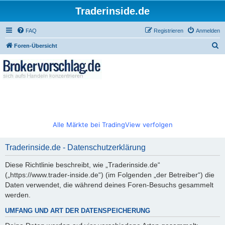
Traderinside.de
FAQ
Registrieren
Anmelden
S
Foren-Übersicht
u
c
h
e
Alle Märkte bei TradingView verfolgen
Traderinside.de - Datenschutzerklärung
Diese Richtlinie beschreibt, wie „Traderinside.de“
(„https://www.trader-inside.de“) (im Folgenden „der Betreiber“) die
Daten verwendet, die während deines Foren-Besuchs gesammelt
werden.
UMFANG UND ART DER DATENSPEICHERUNG