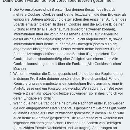
Deine Daten werden auf vier verschiedene Arten gesammelt:
Die Forensoftware phpBB erstellt bei deinem Besuch des Boards
mehrere Cookies. Cookies sind kleine Textdateien, die dein Browser als
temporäre Dateien ablegt und die zwischen den einzelnen Aufrufen des
Boards erhalten bleiben. In diesen Cookies sind die aktuelle ID deiner
Sitzung (damit dir alle Seitenaufrufe zugeordnet werden können),
Informationen über die von dir gelesenen Beiträge (zur Markierung
dieser als gelesen/ungelesen; sofern du nicht angemeldet bist) sowie
Informationen über deine Teilnahme an Umfragen (sofern du nicht
angemeldet bist) gespeichert. Ferner werden deine Benutzer-ID, ein
Authentifizierungsschlüssel und eine Session-ID gespeichert. Die
Cookies haben standardmäßig eine Gültigkeit von einem Jahr. Alle
Cookies kannst du jederzeit über die Funktion „Alle Cookies löschen“
löschen.
Weiterhin werden die Daten gespeichert, die du bei der Registrierung,
in deinem Profil oder deinem persönlichem Bereich angibst. Für die
Registrierung sind mindestens ein eindeutiger Benutzername, eine E-
Mail-Adresse und ein Passwort notwendig. Wenn durch den Betreiber
weitere Daten als notwendig festgelegt wurden, so ist dies für dich vor
deren Eingabe ersichtlich.
Wenn du einen Beitrag oder eine private Nachricht erstellst, so werden
die dort eingegebenen Daten ebenfalls gespeichert. Gleiches gilt, wenn
du einen Beitrag als Entwurf zwischenspeicherst. In diesen Fällen wird
auch deine IP-Adresse gespeichert. Die IP-Adresse wird weiterhin bei
folgenden Aktionen gespeichert: Löschen und Ändern von Beiträgen
(dazu zählen Private Nachrichten und Umfragen), Änderungen an