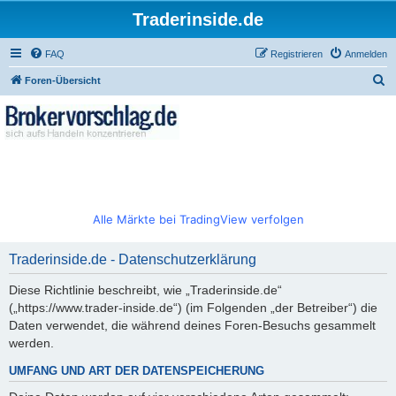
Traderinside.de
FAQ
Registrieren
Anmelden
S
Foren-Übersicht
u
c
h
e
Alle Märkte bei TradingView verfolgen
Traderinside.de - Datenschutzerklärung
Diese Richtlinie beschreibt, wie „Traderinside.de“
(„https://www.trader-inside.de“) (im Folgenden „der Betreiber“) die
Daten verwendet, die während deines Foren-Besuchs gesammelt
werden.
UMFANG UND ART DER DATENSPEICHERUNG