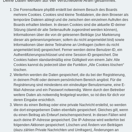
Deine Daten werden auf vier verschiedene Arten gesammelt:
Die Forensoftware phpBB erstellt bei deinem Besuch des Boards
mehrere Cookies. Cookies sind kleine Textdateien, die dein Browser als
temporäre Dateien ablegt und die zwischen den einzelnen Aufrufen des
Boards erhalten bleiben. In diesen Cookies sind die aktuelle ID deiner
Sitzung (damit dir alle Seitenaufrufe zugeordnet werden können),
Informationen über die von dir gelesenen Beiträge (zur Markierung
dieser als gelesen/ungelesen; sofern du nicht angemeldet bist) sowie
Informationen über deine Teilnahme an Umfragen (sofern du nicht
angemeldet bist) gespeichert. Ferner werden deine Benutzer-ID, ein
Authentifizierungsschlüssel und eine Session-ID gespeichert. Die
Cookies haben standardmäßig eine Gültigkeit von einem Jahr. Alle
Cookies kannst du jederzeit über die Funktion „Alle Cookies löschen“
löschen.
Weiterhin werden die Daten gespeichert, die du bei der Registrierung,
in deinem Profil oder deinem persönlichem Bereich angibst. Für die
Registrierung sind mindestens ein eindeutiger Benutzername, eine E-
Mail-Adresse und ein Passwort notwendig. Wenn durch den Betreiber
weitere Daten als notwendig festgelegt wurden, so ist dies für dich vor
deren Eingabe ersichtlich.
Wenn du einen Beitrag oder eine private Nachricht erstellst, so werden
die dort eingegebenen Daten ebenfalls gespeichert. Gleiches gilt, wenn
du einen Beitrag als Entwurf zwischenspeicherst. In diesen Fällen wird
auch deine IP-Adresse gespeichert. Die IP-Adresse wird weiterhin bei
folgenden Aktionen gespeichert: Löschen und Ändern von Beiträgen
(dazu zählen Private Nachrichten und Umfragen), Änderungen an