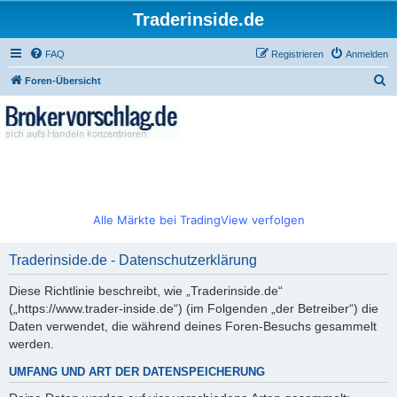
Traderinside.de
FAQ
Registrieren
Anmelden
S
Foren-Übersicht
u
c
h
e
Alle Märkte bei TradingView verfolgen
Traderinside.de - Datenschutzerklärung
Diese Richtlinie beschreibt, wie „Traderinside.de“
(„https://www.trader-inside.de“) (im Folgenden „der Betreiber“) die
Daten verwendet, die während deines Foren-Besuchs gesammelt
werden.
UMFANG UND ART DER DATENSPEICHERUNG