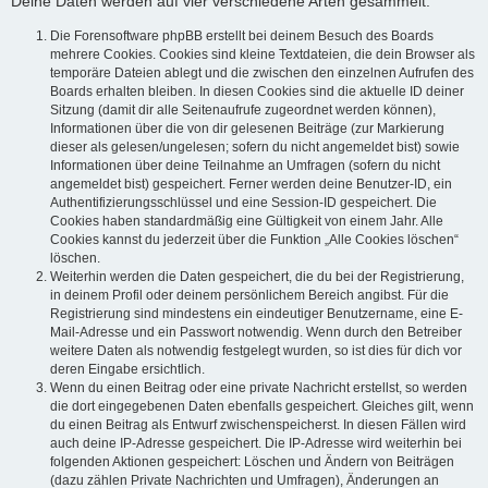
Deine Daten werden auf vier verschiedene Arten gesammelt:
Die Forensoftware phpBB erstellt bei deinem Besuch des Boards
mehrere Cookies. Cookies sind kleine Textdateien, die dein Browser als
temporäre Dateien ablegt und die zwischen den einzelnen Aufrufen des
Boards erhalten bleiben. In diesen Cookies sind die aktuelle ID deiner
Sitzung (damit dir alle Seitenaufrufe zugeordnet werden können),
Informationen über die von dir gelesenen Beiträge (zur Markierung
dieser als gelesen/ungelesen; sofern du nicht angemeldet bist) sowie
Informationen über deine Teilnahme an Umfragen (sofern du nicht
angemeldet bist) gespeichert. Ferner werden deine Benutzer-ID, ein
Authentifizierungsschlüssel und eine Session-ID gespeichert. Die
Cookies haben standardmäßig eine Gültigkeit von einem Jahr. Alle
Cookies kannst du jederzeit über die Funktion „Alle Cookies löschen“
löschen.
Weiterhin werden die Daten gespeichert, die du bei der Registrierung,
in deinem Profil oder deinem persönlichem Bereich angibst. Für die
Registrierung sind mindestens ein eindeutiger Benutzername, eine E-
Mail-Adresse und ein Passwort notwendig. Wenn durch den Betreiber
weitere Daten als notwendig festgelegt wurden, so ist dies für dich vor
deren Eingabe ersichtlich.
Wenn du einen Beitrag oder eine private Nachricht erstellst, so werden
die dort eingegebenen Daten ebenfalls gespeichert. Gleiches gilt, wenn
du einen Beitrag als Entwurf zwischenspeicherst. In diesen Fällen wird
auch deine IP-Adresse gespeichert. Die IP-Adresse wird weiterhin bei
folgenden Aktionen gespeichert: Löschen und Ändern von Beiträgen
(dazu zählen Private Nachrichten und Umfragen), Änderungen an