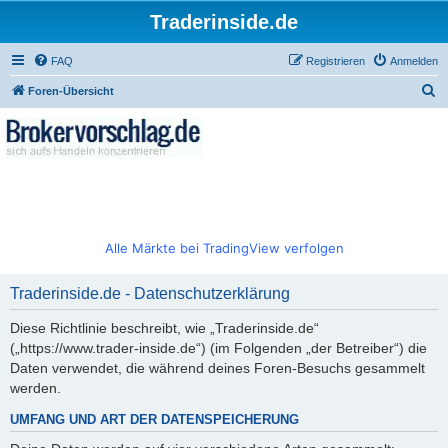
Traderinside.de
FAQ
Registrieren
Anmelden
S
Foren-Übersicht
u
c
h
e
Alle Märkte bei TradingView verfolgen
Traderinside.de - Datenschutzerklärung
Diese Richtlinie beschreibt, wie „Traderinside.de“
(„https://www.trader-inside.de“) (im Folgenden „der Betreiber“) die
Daten verwendet, die während deines Foren-Besuchs gesammelt
werden.
UMFANG UND ART DER DATENSPEICHERUNG