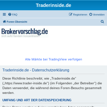
Traderinside.de
FAQ
Registrieren
Anmelden
S
Foren-Übersicht
u
c
h
e
Alle Märkte bei TradingView verfolgen
Traderinside.de - Datenschutzerklärung
Diese Richtlinie beschreibt, wie „Traderinside.de“
(„https://www.trader-inside.de“) (im Folgenden „der Betreiber“) die
Daten verwendet, die während deines Foren-Besuchs gesammelt
werden.
UMFANG UND ART DER DATENSPEICHERUNG