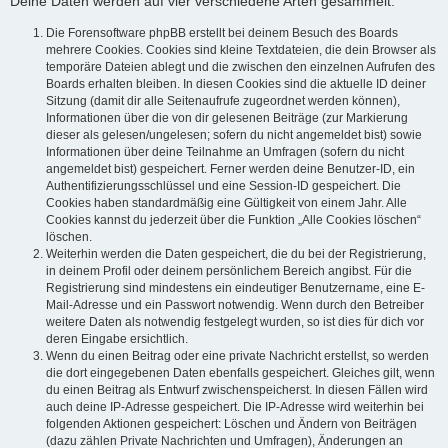
Deine Daten werden auf vier verschiedene Arten gesammelt:
Die Forensoftware phpBB erstellt bei deinem Besuch des Boards
mehrere Cookies. Cookies sind kleine Textdateien, die dein Browser als
temporäre Dateien ablegt und die zwischen den einzelnen Aufrufen des
Boards erhalten bleiben. In diesen Cookies sind die aktuelle ID deiner
Sitzung (damit dir alle Seitenaufrufe zugeordnet werden können),
Informationen über die von dir gelesenen Beiträge (zur Markierung
dieser als gelesen/ungelesen; sofern du nicht angemeldet bist) sowie
Informationen über deine Teilnahme an Umfragen (sofern du nicht
angemeldet bist) gespeichert. Ferner werden deine Benutzer-ID, ein
Authentifizierungsschlüssel und eine Session-ID gespeichert. Die
Cookies haben standardmäßig eine Gültigkeit von einem Jahr. Alle
Cookies kannst du jederzeit über die Funktion „Alle Cookies löschen“
löschen.
Weiterhin werden die Daten gespeichert, die du bei der Registrierung,
in deinem Profil oder deinem persönlichem Bereich angibst. Für die
Registrierung sind mindestens ein eindeutiger Benutzername, eine E-
Mail-Adresse und ein Passwort notwendig. Wenn durch den Betreiber
weitere Daten als notwendig festgelegt wurden, so ist dies für dich vor
deren Eingabe ersichtlich.
Wenn du einen Beitrag oder eine private Nachricht erstellst, so werden
die dort eingegebenen Daten ebenfalls gespeichert. Gleiches gilt, wenn
du einen Beitrag als Entwurf zwischenspeicherst. In diesen Fällen wird
auch deine IP-Adresse gespeichert. Die IP-Adresse wird weiterhin bei
folgenden Aktionen gespeichert: Löschen und Ändern von Beiträgen
(dazu zählen Private Nachrichten und Umfragen), Änderungen an