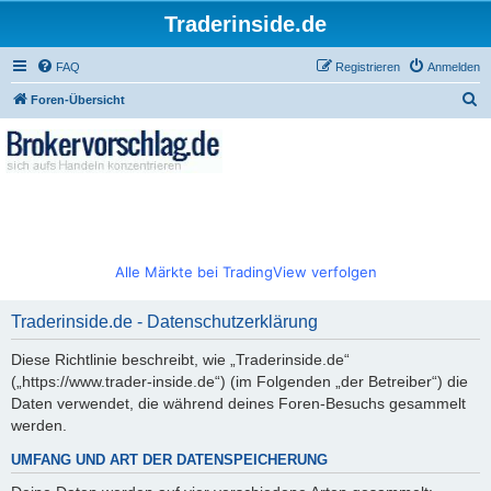
Traderinside.de
FAQ
Registrieren
Anmelden
S
Foren-Übersicht
u
c
h
e
Alle Märkte bei TradingView verfolgen
Traderinside.de - Datenschutzerklärung
Diese Richtlinie beschreibt, wie „Traderinside.de“
(„https://www.trader-inside.de“) (im Folgenden „der Betreiber“) die
Daten verwendet, die während deines Foren-Besuchs gesammelt
werden.
UMFANG UND ART DER DATENSPEICHERUNG