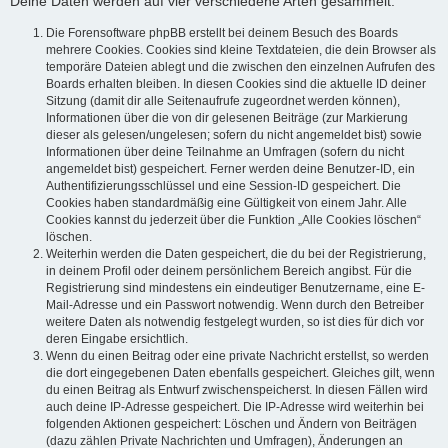
Deine Daten werden auf vier verschiedene Arten gesammelt:
Die Forensoftware phpBB erstellt bei deinem Besuch des Boards
mehrere Cookies. Cookies sind kleine Textdateien, die dein Browser als
temporäre Dateien ablegt und die zwischen den einzelnen Aufrufen des
Boards erhalten bleiben. In diesen Cookies sind die aktuelle ID deiner
Sitzung (damit dir alle Seitenaufrufe zugeordnet werden können),
Informationen über die von dir gelesenen Beiträge (zur Markierung
dieser als gelesen/ungelesen; sofern du nicht angemeldet bist) sowie
Informationen über deine Teilnahme an Umfragen (sofern du nicht
angemeldet bist) gespeichert. Ferner werden deine Benutzer-ID, ein
Authentifizierungsschlüssel und eine Session-ID gespeichert. Die
Cookies haben standardmäßig eine Gültigkeit von einem Jahr. Alle
Cookies kannst du jederzeit über die Funktion „Alle Cookies löschen“
löschen.
Weiterhin werden die Daten gespeichert, die du bei der Registrierung,
in deinem Profil oder deinem persönlichem Bereich angibst. Für die
Registrierung sind mindestens ein eindeutiger Benutzername, eine E-
Mail-Adresse und ein Passwort notwendig. Wenn durch den Betreiber
weitere Daten als notwendig festgelegt wurden, so ist dies für dich vor
deren Eingabe ersichtlich.
Wenn du einen Beitrag oder eine private Nachricht erstellst, so werden
die dort eingegebenen Daten ebenfalls gespeichert. Gleiches gilt, wenn
du einen Beitrag als Entwurf zwischenspeicherst. In diesen Fällen wird
auch deine IP-Adresse gespeichert. Die IP-Adresse wird weiterhin bei
folgenden Aktionen gespeichert: Löschen und Ändern von Beiträgen
(dazu zählen Private Nachrichten und Umfragen), Änderungen an