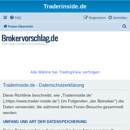
Traderinside.de
FAQ
Registrieren
Anmelden
S
Foren-Übersicht
u
c
h
e
Alle Märkte bei TradingView verfolgen
Traderinside.de - Datenschutzerklärung
Diese Richtlinie beschreibt, wie „Traderinside.de“
(„https://www.trader-inside.de“) (im Folgenden „der Betreiber“) die
Daten verwendet, die während deines Foren-Besuchs gesammelt
werden.
UMFANG UND ART DER DATENSPEICHERUNG