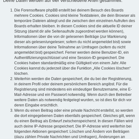
Deine Daten werden auf vier verschiedene Arten gesammelt:
Die Forensoftware phpBB erstellt bei deinem Besuch des Boards
mehrere Cookies. Cookies sind kleine Textdateien, die dein Browser als
temporäre Dateien ablegt und die zwischen den einzelnen Aufrufen des
Boards erhalten bleiben. In diesen Cookies sind die aktuelle ID deiner
Sitzung (damit dir alle Seitenaufrufe zugeordnet werden können),
Informationen über die von dir gelesenen Beiträge (zur Markierung
dieser als gelesen/ungelesen; sofern du nicht angemeldet bist) sowie
Informationen über deine Teilnahme an Umfragen (sofern du nicht
angemeldet bist) gespeichert. Ferner werden deine Benutzer-ID, ein
Authentifizierungsschlüssel und eine Session-ID gespeichert. Die
Cookies haben standardmäßig eine Gültigkeit von einem Jahr. Alle
Cookies kannst du jederzeit über die Funktion „Alle Cookies löschen“
löschen.
Weiterhin werden die Daten gespeichert, die du bei der Registrierung,
in deinem Profil oder deinem persönlichem Bereich angibst. Für die
Registrierung sind mindestens ein eindeutiger Benutzername, eine E-
Mail-Adresse und ein Passwort notwendig. Wenn durch den Betreiber
weitere Daten als notwendig festgelegt wurden, so ist dies für dich vor
deren Eingabe ersichtlich.
Wenn du einen Beitrag oder eine private Nachricht erstellst, so werden
die dort eingegebenen Daten ebenfalls gespeichert. Gleiches gilt, wenn
du einen Beitrag als Entwurf zwischenspeicherst. In diesen Fällen wird
auch deine IP-Adresse gespeichert. Die IP-Adresse wird weiterhin bei
folgenden Aktionen gespeichert: Löschen und Ändern von Beiträgen
(dazu zählen Private Nachrichten und Umfragen), Änderungen an