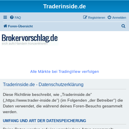
Traderinside.de
FAQ
Registrieren
Anmelden
S
Foren-Übersicht
u
c
h
e
Alle Märkte bei TradingView verfolgen
Traderinside.de - Datenschutzerklärung
Diese Richtlinie beschreibt, wie „Traderinside.de“
(„https://www.trader-inside.de“) (im Folgenden „der Betreiber“) die
Daten verwendet, die während deines Foren-Besuchs gesammelt
werden.
UMFANG UND ART DER DATENSPEICHERUNG