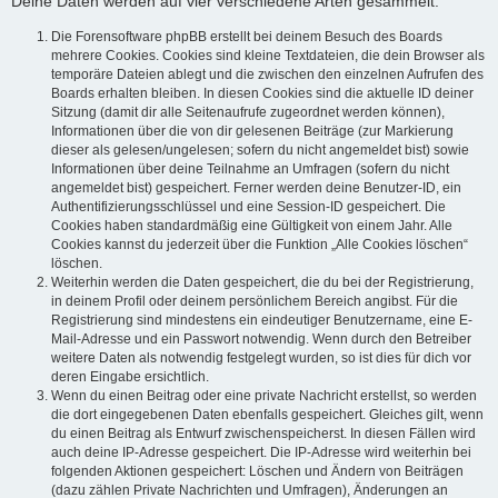
Deine Daten werden auf vier verschiedene Arten gesammelt:
Die Forensoftware phpBB erstellt bei deinem Besuch des Boards
mehrere Cookies. Cookies sind kleine Textdateien, die dein Browser als
temporäre Dateien ablegt und die zwischen den einzelnen Aufrufen des
Boards erhalten bleiben. In diesen Cookies sind die aktuelle ID deiner
Sitzung (damit dir alle Seitenaufrufe zugeordnet werden können),
Informationen über die von dir gelesenen Beiträge (zur Markierung
dieser als gelesen/ungelesen; sofern du nicht angemeldet bist) sowie
Informationen über deine Teilnahme an Umfragen (sofern du nicht
angemeldet bist) gespeichert. Ferner werden deine Benutzer-ID, ein
Authentifizierungsschlüssel und eine Session-ID gespeichert. Die
Cookies haben standardmäßig eine Gültigkeit von einem Jahr. Alle
Cookies kannst du jederzeit über die Funktion „Alle Cookies löschen“
löschen.
Weiterhin werden die Daten gespeichert, die du bei der Registrierung,
in deinem Profil oder deinem persönlichem Bereich angibst. Für die
Registrierung sind mindestens ein eindeutiger Benutzername, eine E-
Mail-Adresse und ein Passwort notwendig. Wenn durch den Betreiber
weitere Daten als notwendig festgelegt wurden, so ist dies für dich vor
deren Eingabe ersichtlich.
Wenn du einen Beitrag oder eine private Nachricht erstellst, so werden
die dort eingegebenen Daten ebenfalls gespeichert. Gleiches gilt, wenn
du einen Beitrag als Entwurf zwischenspeicherst. In diesen Fällen wird
auch deine IP-Adresse gespeichert. Die IP-Adresse wird weiterhin bei
folgenden Aktionen gespeichert: Löschen und Ändern von Beiträgen
(dazu zählen Private Nachrichten und Umfragen), Änderungen an