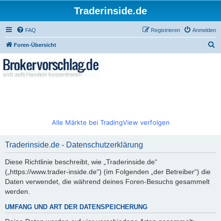
Traderinside.de
FAQ
Registrieren
Anmelden
S
Foren-Übersicht
u
c
h
e
Alle Märkte bei TradingView verfolgen
Traderinside.de - Datenschutzerklärung
Diese Richtlinie beschreibt, wie „Traderinside.de“
(„https://www.trader-inside.de“) (im Folgenden „der Betreiber“) die
Daten verwendet, die während deines Foren-Besuchs gesammelt
werden.
UMFANG UND ART DER DATENSPEICHERUNG