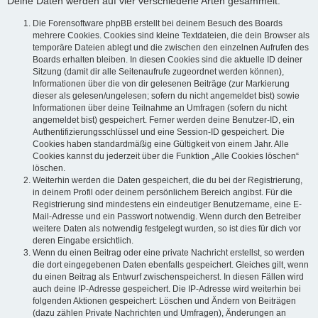
Deine Daten werden auf vier verschiedene Arten gesammelt:
Die Forensoftware phpBB erstellt bei deinem Besuch des Boards
mehrere Cookies. Cookies sind kleine Textdateien, die dein Browser als
temporäre Dateien ablegt und die zwischen den einzelnen Aufrufen des
Boards erhalten bleiben. In diesen Cookies sind die aktuelle ID deiner
Sitzung (damit dir alle Seitenaufrufe zugeordnet werden können),
Informationen über die von dir gelesenen Beiträge (zur Markierung
dieser als gelesen/ungelesen; sofern du nicht angemeldet bist) sowie
Informationen über deine Teilnahme an Umfragen (sofern du nicht
angemeldet bist) gespeichert. Ferner werden deine Benutzer-ID, ein
Authentifizierungsschlüssel und eine Session-ID gespeichert. Die
Cookies haben standardmäßig eine Gültigkeit von einem Jahr. Alle
Cookies kannst du jederzeit über die Funktion „Alle Cookies löschen“
löschen.
Weiterhin werden die Daten gespeichert, die du bei der Registrierung,
in deinem Profil oder deinem persönlichem Bereich angibst. Für die
Registrierung sind mindestens ein eindeutiger Benutzername, eine E-
Mail-Adresse und ein Passwort notwendig. Wenn durch den Betreiber
weitere Daten als notwendig festgelegt wurden, so ist dies für dich vor
deren Eingabe ersichtlich.
Wenn du einen Beitrag oder eine private Nachricht erstellst, so werden
die dort eingegebenen Daten ebenfalls gespeichert. Gleiches gilt, wenn
du einen Beitrag als Entwurf zwischenspeicherst. In diesen Fällen wird
auch deine IP-Adresse gespeichert. Die IP-Adresse wird weiterhin bei
folgenden Aktionen gespeichert: Löschen und Ändern von Beiträgen
(dazu zählen Private Nachrichten und Umfragen), Änderungen an