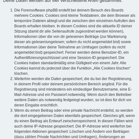
Deine Daten werden auf vier verschiedene Arten gesammelt:
Die Forensoftware phpBB erstellt bei deinem Besuch des Boards
mehrere Cookies. Cookies sind kleine Textdateien, die dein Browser als
temporäre Dateien ablegt und die zwischen den einzelnen Aufrufen des
Boards erhalten bleiben. In diesen Cookies sind die aktuelle ID deiner
Sitzung (damit dir alle Seitenaufrufe zugeordnet werden können),
Informationen über die von dir gelesenen Beiträge (zur Markierung
dieser als gelesen/ungelesen; sofern du nicht angemeldet bist) sowie
Informationen über deine Teilnahme an Umfragen (sofern du nicht
angemeldet bist) gespeichert. Ferner werden deine Benutzer-ID, ein
Authentifizierungsschlüssel und eine Session-ID gespeichert. Die
Cookies haben standardmäßig eine Gültigkeit von einem Jahr. Alle
Cookies kannst du jederzeit über die Funktion „Alle Cookies löschen“
löschen.
Weiterhin werden die Daten gespeichert, die du bei der Registrierung,
in deinem Profil oder deinem persönlichem Bereich angibst. Für die
Registrierung sind mindestens ein eindeutiger Benutzername, eine E-
Mail-Adresse und ein Passwort notwendig. Wenn durch den Betreiber
weitere Daten als notwendig festgelegt wurden, so ist dies für dich vor
deren Eingabe ersichtlich.
Wenn du einen Beitrag oder eine private Nachricht erstellst, so werden
die dort eingegebenen Daten ebenfalls gespeichert. Gleiches gilt, wenn
du einen Beitrag als Entwurf zwischenspeicherst. In diesen Fällen wird
auch deine IP-Adresse gespeichert. Die IP-Adresse wird weiterhin bei
folgenden Aktionen gespeichert: Löschen und Ändern von Beiträgen
(dazu zählen Private Nachrichten und Umfragen), Änderungen an