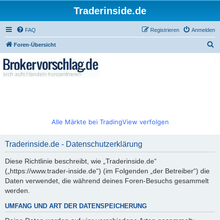
Traderinside.de
FAQ
Registrieren
Anmelden
S
Foren-Übersicht
u
c
h
e
Alle Märkte bei TradingView verfolgen
Traderinside.de - Datenschutzerklärung
Diese Richtlinie beschreibt, wie „Traderinside.de“
(„https://www.trader-inside.de“) (im Folgenden „der Betreiber“) die
Daten verwendet, die während deines Foren-Besuchs gesammelt
werden.
UMFANG UND ART DER DATENSPEICHERUNG