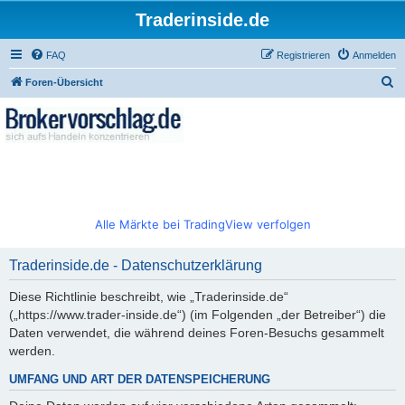
Traderinside.de
FAQ
Registrieren
Anmelden
S
Foren-Übersicht
u
c
h
e
Alle Märkte bei TradingView verfolgen
Traderinside.de - Datenschutzerklärung
Diese Richtlinie beschreibt, wie „Traderinside.de“
(„https://www.trader-inside.de“) (im Folgenden „der Betreiber“) die
Daten verwendet, die während deines Foren-Besuchs gesammelt
werden.
UMFANG UND ART DER DATENSPEICHERUNG