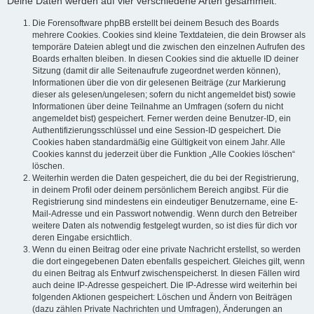
Deine Daten werden auf vier verschiedene Arten gesammelt:
Die Forensoftware phpBB erstellt bei deinem Besuch des Boards
mehrere Cookies. Cookies sind kleine Textdateien, die dein Browser als
temporäre Dateien ablegt und die zwischen den einzelnen Aufrufen des
Boards erhalten bleiben. In diesen Cookies sind die aktuelle ID deiner
Sitzung (damit dir alle Seitenaufrufe zugeordnet werden können),
Informationen über die von dir gelesenen Beiträge (zur Markierung
dieser als gelesen/ungelesen; sofern du nicht angemeldet bist) sowie
Informationen über deine Teilnahme an Umfragen (sofern du nicht
angemeldet bist) gespeichert. Ferner werden deine Benutzer-ID, ein
Authentifizierungsschlüssel und eine Session-ID gespeichert. Die
Cookies haben standardmäßig eine Gültigkeit von einem Jahr. Alle
Cookies kannst du jederzeit über die Funktion „Alle Cookies löschen“
löschen.
Weiterhin werden die Daten gespeichert, die du bei der Registrierung,
in deinem Profil oder deinem persönlichem Bereich angibst. Für die
Registrierung sind mindestens ein eindeutiger Benutzername, eine E-
Mail-Adresse und ein Passwort notwendig. Wenn durch den Betreiber
weitere Daten als notwendig festgelegt wurden, so ist dies für dich vor
deren Eingabe ersichtlich.
Wenn du einen Beitrag oder eine private Nachricht erstellst, so werden
die dort eingegebenen Daten ebenfalls gespeichert. Gleiches gilt, wenn
du einen Beitrag als Entwurf zwischenspeicherst. In diesen Fällen wird
auch deine IP-Adresse gespeichert. Die IP-Adresse wird weiterhin bei
folgenden Aktionen gespeichert: Löschen und Ändern von Beiträgen
(dazu zählen Private Nachrichten und Umfragen), Änderungen an