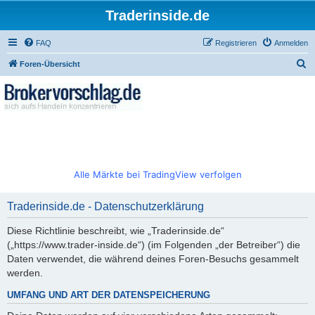
Traderinside.de
FAQ
Registrieren
Anmelden
S
Foren-Übersicht
u
c
h
e
Alle Märkte bei TradingView verfolgen
Traderinside.de - Datenschutzerklärung
Diese Richtlinie beschreibt, wie „Traderinside.de“
(„https://www.trader-inside.de“) (im Folgenden „der Betreiber“) die
Daten verwendet, die während deines Foren-Besuchs gesammelt
werden.
UMFANG UND ART DER DATENSPEICHERUNG