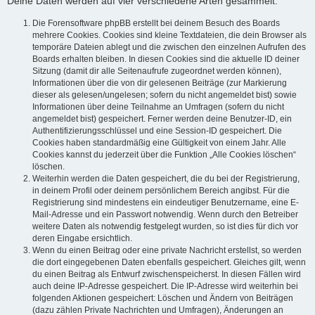
Deine Daten werden auf vier verschiedene Arten gesammelt:
Die Forensoftware phpBB erstellt bei deinem Besuch des Boards
mehrere Cookies. Cookies sind kleine Textdateien, die dein Browser als
temporäre Dateien ablegt und die zwischen den einzelnen Aufrufen des
Boards erhalten bleiben. In diesen Cookies sind die aktuelle ID deiner
Sitzung (damit dir alle Seitenaufrufe zugeordnet werden können),
Informationen über die von dir gelesenen Beiträge (zur Markierung
dieser als gelesen/ungelesen; sofern du nicht angemeldet bist) sowie
Informationen über deine Teilnahme an Umfragen (sofern du nicht
angemeldet bist) gespeichert. Ferner werden deine Benutzer-ID, ein
Authentifizierungsschlüssel und eine Session-ID gespeichert. Die
Cookies haben standardmäßig eine Gültigkeit von einem Jahr. Alle
Cookies kannst du jederzeit über die Funktion „Alle Cookies löschen“
löschen.
Weiterhin werden die Daten gespeichert, die du bei der Registrierung,
in deinem Profil oder deinem persönlichem Bereich angibst. Für die
Registrierung sind mindestens ein eindeutiger Benutzername, eine E-
Mail-Adresse und ein Passwort notwendig. Wenn durch den Betreiber
weitere Daten als notwendig festgelegt wurden, so ist dies für dich vor
deren Eingabe ersichtlich.
Wenn du einen Beitrag oder eine private Nachricht erstellst, so werden
die dort eingegebenen Daten ebenfalls gespeichert. Gleiches gilt, wenn
du einen Beitrag als Entwurf zwischenspeicherst. In diesen Fällen wird
auch deine IP-Adresse gespeichert. Die IP-Adresse wird weiterhin bei
folgenden Aktionen gespeichert: Löschen und Ändern von Beiträgen
(dazu zählen Private Nachrichten und Umfragen), Änderungen an