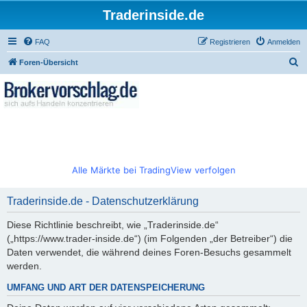
Traderinside.de
FAQ
Registrieren
Anmelden
S
Foren-Übersicht
u
c
h
e
Alle Märkte bei TradingView verfolgen
Traderinside.de - Datenschutzerklärung
Diese Richtlinie beschreibt, wie „Traderinside.de“
(„https://www.trader-inside.de“) (im Folgenden „der Betreiber“) die
Daten verwendet, die während deines Foren-Besuchs gesammelt
werden.
UMFANG UND ART DER DATENSPEICHERUNG