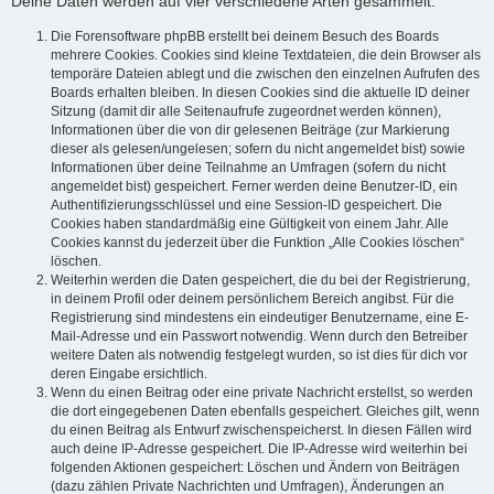
Deine Daten werden auf vier verschiedene Arten gesammelt:
Die Forensoftware phpBB erstellt bei deinem Besuch des Boards
mehrere Cookies. Cookies sind kleine Textdateien, die dein Browser als
temporäre Dateien ablegt und die zwischen den einzelnen Aufrufen des
Boards erhalten bleiben. In diesen Cookies sind die aktuelle ID deiner
Sitzung (damit dir alle Seitenaufrufe zugeordnet werden können),
Informationen über die von dir gelesenen Beiträge (zur Markierung
dieser als gelesen/ungelesen; sofern du nicht angemeldet bist) sowie
Informationen über deine Teilnahme an Umfragen (sofern du nicht
angemeldet bist) gespeichert. Ferner werden deine Benutzer-ID, ein
Authentifizierungsschlüssel und eine Session-ID gespeichert. Die
Cookies haben standardmäßig eine Gültigkeit von einem Jahr. Alle
Cookies kannst du jederzeit über die Funktion „Alle Cookies löschen“
löschen.
Weiterhin werden die Daten gespeichert, die du bei der Registrierung,
in deinem Profil oder deinem persönlichem Bereich angibst. Für die
Registrierung sind mindestens ein eindeutiger Benutzername, eine E-
Mail-Adresse und ein Passwort notwendig. Wenn durch den Betreiber
weitere Daten als notwendig festgelegt wurden, so ist dies für dich vor
deren Eingabe ersichtlich.
Wenn du einen Beitrag oder eine private Nachricht erstellst, so werden
die dort eingegebenen Daten ebenfalls gespeichert. Gleiches gilt, wenn
du einen Beitrag als Entwurf zwischenspeicherst. In diesen Fällen wird
auch deine IP-Adresse gespeichert. Die IP-Adresse wird weiterhin bei
folgenden Aktionen gespeichert: Löschen und Ändern von Beiträgen
(dazu zählen Private Nachrichten und Umfragen), Änderungen an