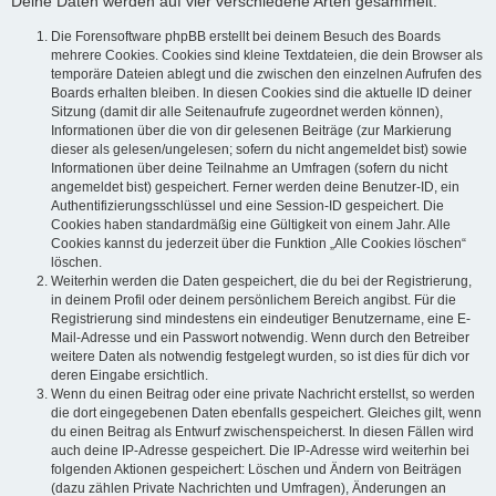
Deine Daten werden auf vier verschiedene Arten gesammelt:
Die Forensoftware phpBB erstellt bei deinem Besuch des Boards
mehrere Cookies. Cookies sind kleine Textdateien, die dein Browser als
temporäre Dateien ablegt und die zwischen den einzelnen Aufrufen des
Boards erhalten bleiben. In diesen Cookies sind die aktuelle ID deiner
Sitzung (damit dir alle Seitenaufrufe zugeordnet werden können),
Informationen über die von dir gelesenen Beiträge (zur Markierung
dieser als gelesen/ungelesen; sofern du nicht angemeldet bist) sowie
Informationen über deine Teilnahme an Umfragen (sofern du nicht
angemeldet bist) gespeichert. Ferner werden deine Benutzer-ID, ein
Authentifizierungsschlüssel und eine Session-ID gespeichert. Die
Cookies haben standardmäßig eine Gültigkeit von einem Jahr. Alle
Cookies kannst du jederzeit über die Funktion „Alle Cookies löschen“
löschen.
Weiterhin werden die Daten gespeichert, die du bei der Registrierung,
in deinem Profil oder deinem persönlichem Bereich angibst. Für die
Registrierung sind mindestens ein eindeutiger Benutzername, eine E-
Mail-Adresse und ein Passwort notwendig. Wenn durch den Betreiber
weitere Daten als notwendig festgelegt wurden, so ist dies für dich vor
deren Eingabe ersichtlich.
Wenn du einen Beitrag oder eine private Nachricht erstellst, so werden
die dort eingegebenen Daten ebenfalls gespeichert. Gleiches gilt, wenn
du einen Beitrag als Entwurf zwischenspeicherst. In diesen Fällen wird
auch deine IP-Adresse gespeichert. Die IP-Adresse wird weiterhin bei
folgenden Aktionen gespeichert: Löschen und Ändern von Beiträgen
(dazu zählen Private Nachrichten und Umfragen), Änderungen an