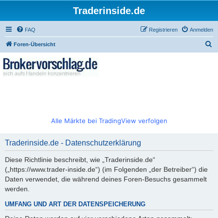
Traderinside.de
FAQ
Registrieren
Anmelden
S
Foren-Übersicht
u
c
h
e
Alle Märkte bei TradingView verfolgen
Traderinside.de - Datenschutzerklärung
Diese Richtlinie beschreibt, wie „Traderinside.de“
(„https://www.trader-inside.de“) (im Folgenden „der Betreiber“) die
Daten verwendet, die während deines Foren-Besuchs gesammelt
werden.
UMFANG UND ART DER DATENSPEICHERUNG