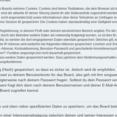
ammelt:
s Boards mehrere Cookies. Cookies sind kleine Textdateien, die dein Browser als
 sind die aktuelle ID deiner Sitzung (damit dir alle Seitenaufrufe zugeordnet werd
u nicht angemeldet bist) sowie Informationen über deine Teilnahme an Umfragen (s
eine Session-ID gespeichert. Die Cookies haben standardmäßig eine Gültigkeit von 
Registrierung, in deinem Profil oder deinem persönlichem Bereich angibst. Für di
rch den Betreiber weitere Daten als notwendig festgelegt wurden, so ist dies für 
llst, so werden die dort eingegebenen Daten ebenfalls gespeichert. Gleiches gilt, 
Die IP-Adresse wird weiterhin bei folgenden Aktionen gespeichert: Löschen und Än
l-Adresse, Kontoaktivierung, Benutzer-Passwort) und gescheiterte Anmeldeversuch
ine?“-Funktion angezeigt und nicht dauerhaft gespeichert.
 dass weitere Daten gespeichert werden. Dazu gehören dein Abstimmungsverhalten
gungsfunktionen.
(Hash) gespeichert, so dass es sicher ist. Jedoch wird dir empfohlen, 
ssel zu deinem Benutzerkonto für das Board, also geh mit ihm sorgsam
htigterweise nach deinem Passwort fragen. Solltest du dein Passwort v
are fragt dich dann nach deinem Benutzernamen und deiner E-Mail-Ad
Board zugreifen kannst.
en und oben näher spezifizierten Daten zu speichern, um das Board bet
en einer Interessenabwägung zwischen deinen und seinen Interessen sow