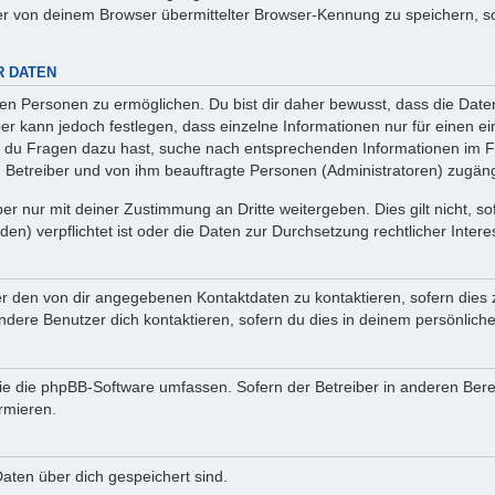
r von deinem Browser übermittelter Browser-Kennung zu speichern, so
R DATEN
n Personen zu ermöglichen. Du bist dir daher bewusst, dass die Daten d
ber kann jedoch festlegen, dass einzelne Informationen nur für einen ei
n du Fragen dazu hast, suche nach entsprechenden Informationen im Fo
n Betreiber und von ihm beauftragte Personen (Administratoren) zugäng
r nur mit deiner Zustimmung an Dritte weitergeben. Dies gilt nicht, s
n) verpflichtet ist oder die Daten zur Durchsetzung rechtlicher Interes
er den von dir angegebenen Kontaktdaten zu kontaktieren, sofern dies 
andere Benutzer dich kontaktieren, sofern du dies in deinem persönliche
, die die phpBB-Software umfassen. Sofern der Betreiber in anderen Be
ormieren.
 Daten über dich gespeichert sind.