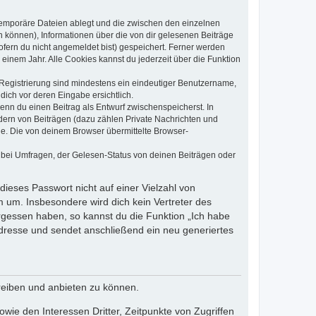
 temporäre Dateien ablegt und die zwischen den einzelnen
en können), Informationen über die von dir gelesenen Beiträge
ofern du nicht angemeldet bist) gespeichert. Ferner werden
einem Jahr. Alle Cookies kannst du jederzeit über die Funktion
e Registrierung sind mindestens ein eindeutiger Benutzername,
dich vor deren Eingabe ersichtlich.
wenn du einen Beitrag als Entwurf zwischenspeicherst. In
dern von Beiträgen (dazu zählen Private Nachrichten und
e. Die von deinem Browser übermittelte Browser-
 bei Umfragen, der Gelesen-Status von deinen Beiträgen oder
dieses Passwort nicht auf einer Vielzahl von
 um. Insbesondere wird dich kein Vertreter des
ergessen haben, so kannst du die Funktion „Ich habe
resse und sendet anschließend ein neu generiertes
reiben und anbieten zu können.
ie den Interessen Dritter, Zeitpunkte von Zugriffen