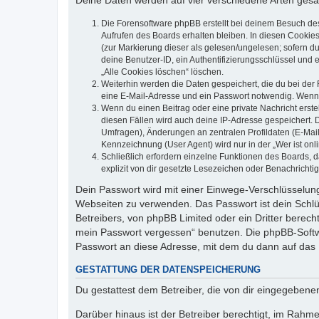
Deine Daten werden auf vier verschiedene Arten ges
Die Forensoftware phpBB erstellt bei deinem Besuch de
Aufrufen des Boards erhalten bleiben. In diesen Cookies
(zur Markierung dieser als gelesen/ungelesen; sofern d
deine Benutzer-ID, ein Authentifizierungsschlüssel und 
„Alle Cookies löschen“ löschen.
Weiterhin werden die Daten gespeichert, die du bei der 
eine E-Mail-Adresse und ein Passwort notwendig. Wenn du
Wenn du einen Beitrag oder eine private Nachricht erste
diesen Fällen wird auch deine IP-Adresse gespeichert. 
Umfragen), Änderungen an zentralen Profildaten (E-Mai
Kennzeichnung (User Agent) wird nur in der „Wer ist onl
Schließlich erfordern einzelne Funktionen des Boards,
explizit von dir gesetzte Lesezeichen oder Benachrichti
Dein Passwort wird mit einer Einwege-Verschlüsselung 
Webseiten zu verwenden. Das Passwort ist dein Schlü
Betreibers, von phpBB Limited oder ein Dritter berec
mein Passwort vergessen“ benutzen. Die phpBB-Softw
Passwort an diese Adresse, mit dem du dann auf das 
GESTATTUNG DER DATENSPEICHERUNG
Du gestattest dem Betreiber, die von dir eingegeben
Darüber hinaus ist der Betreiber berechtigt, im Rahm