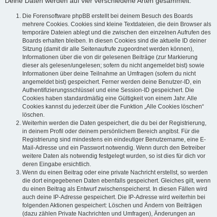
Deine Daten werden auf vier verschiedene Arten gesammelt:
Die Forensoftware phpBB erstellt bei deinem Besuch des Boards
mehrere Cookies. Cookies sind kleine Textdateien, die dein Browser als
temporäre Dateien ablegt und die zwischen den einzelnen Aufrufen des
Boards erhalten bleiben. In diesen Cookies sind die aktuelle ID deiner
Sitzung (damit dir alle Seitenaufrufe zugeordnet werden können),
Informationen über die von dir gelesenen Beiträge (zur Markierung
dieser als gelesen/ungelesen; sofern du nicht angemeldet bist) sowie
Informationen über deine Teilnahme an Umfragen (sofern du nicht
angemeldet bist) gespeichert. Ferner werden deine Benutzer-ID, ein
Authentifizierungsschlüssel und eine Session-ID gespeichert. Die
Cookies haben standardmäßig eine Gültigkeit von einem Jahr. Alle
Cookies kannst du jederzeit über die Funktion „Alle Cookies löschen“
löschen.
Weiterhin werden die Daten gespeichert, die du bei der Registrierung,
in deinem Profil oder deinem persönlichem Bereich angibst. Für die
Registrierung sind mindestens ein eindeutiger Benutzername, eine E-
Mail-Adresse und ein Passwort notwendig. Wenn durch den Betreiber
weitere Daten als notwendig festgelegt wurden, so ist dies für dich vor
deren Eingabe ersichtlich.
Wenn du einen Beitrag oder eine private Nachricht erstellst, so werden
die dort eingegebenen Daten ebenfalls gespeichert. Gleiches gilt, wenn
du einen Beitrag als Entwurf zwischenspeicherst. In diesen Fällen wird
auch deine IP-Adresse gespeichert. Die IP-Adresse wird weiterhin bei
folgenden Aktionen gespeichert: Löschen und Ändern von Beiträgen
(dazu zählen Private Nachrichten und Umfragen), Änderungen an