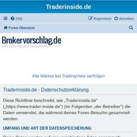
Traderinside.de
FAQ
Registrieren
Anmelden
S
Foren-Übersicht
u
c
h
e
Alle Märkte bei TradingView verfolgen
Traderinside.de - Datenschutzerklärung
Diese Richtlinie beschreibt, wie „Traderinside.de“
(„https://www.trader-inside.de“) (im Folgenden „der Betreiber“) die
Daten verwendet, die während deines Foren-Besuchs gesammelt
werden.
UMFANG UND ART DER DATENSPEICHERUNG