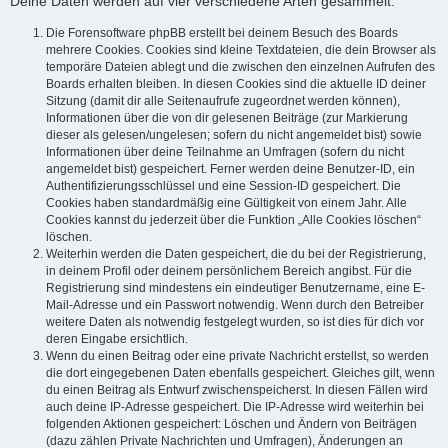
Deine Daten werden auf vier verschiedene Arten gesammelt:
Die Forensoftware phpBB erstellt bei deinem Besuch des Boards
mehrere Cookies. Cookies sind kleine Textdateien, die dein Browser als
temporäre Dateien ablegt und die zwischen den einzelnen Aufrufen des
Boards erhalten bleiben. In diesen Cookies sind die aktuelle ID deiner
Sitzung (damit dir alle Seitenaufrufe zugeordnet werden können),
Informationen über die von dir gelesenen Beiträge (zur Markierung
dieser als gelesen/ungelesen; sofern du nicht angemeldet bist) sowie
Informationen über deine Teilnahme an Umfragen (sofern du nicht
angemeldet bist) gespeichert. Ferner werden deine Benutzer-ID, ein
Authentifizierungsschlüssel und eine Session-ID gespeichert. Die
Cookies haben standardmäßig eine Gültigkeit von einem Jahr. Alle
Cookies kannst du jederzeit über die Funktion „Alle Cookies löschen“
löschen.
Weiterhin werden die Daten gespeichert, die du bei der Registrierung,
in deinem Profil oder deinem persönlichem Bereich angibst. Für die
Registrierung sind mindestens ein eindeutiger Benutzername, eine E-
Mail-Adresse und ein Passwort notwendig. Wenn durch den Betreiber
weitere Daten als notwendig festgelegt wurden, so ist dies für dich vor
deren Eingabe ersichtlich.
Wenn du einen Beitrag oder eine private Nachricht erstellst, so werden
die dort eingegebenen Daten ebenfalls gespeichert. Gleiches gilt, wenn
du einen Beitrag als Entwurf zwischenspeicherst. In diesen Fällen wird
auch deine IP-Adresse gespeichert. Die IP-Adresse wird weiterhin bei
folgenden Aktionen gespeichert: Löschen und Ändern von Beiträgen
(dazu zählen Private Nachrichten und Umfragen), Änderungen an