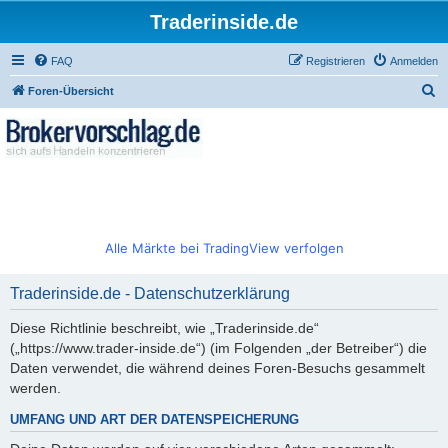
Traderinside.de
FAQ
Registrieren
Anmelden
S
Foren-Übersicht
u
c
h
e
Alle Märkte bei TradingView verfolgen
Traderinside.de - Datenschutzerklärung
Diese Richtlinie beschreibt, wie „Traderinside.de“
(„https://www.trader-inside.de“) (im Folgenden „der Betreiber“) die
Daten verwendet, die während deines Foren-Besuchs gesammelt
werden.
UMFANG UND ART DER DATENSPEICHERUNG