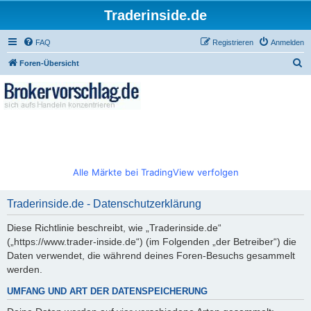
Traderinside.de
FAQ
Registrieren
Anmelden
S
Foren-Übersicht
u
c
h
e
Alle Märkte bei TradingView verfolgen
Traderinside.de - Datenschutzerklärung
Diese Richtlinie beschreibt, wie „Traderinside.de“
(„https://www.trader-inside.de“) (im Folgenden „der Betreiber“) die
Daten verwendet, die während deines Foren-Besuchs gesammelt
werden.
UMFANG UND ART DER DATENSPEICHERUNG