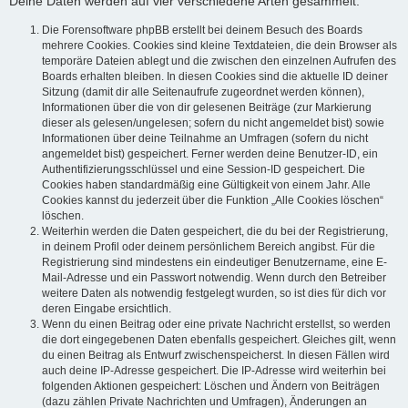
Deine Daten werden auf vier verschiedene Arten gesammelt:
Die Forensoftware phpBB erstellt bei deinem Besuch des Boards
mehrere Cookies. Cookies sind kleine Textdateien, die dein Browser als
temporäre Dateien ablegt und die zwischen den einzelnen Aufrufen des
Boards erhalten bleiben. In diesen Cookies sind die aktuelle ID deiner
Sitzung (damit dir alle Seitenaufrufe zugeordnet werden können),
Informationen über die von dir gelesenen Beiträge (zur Markierung
dieser als gelesen/ungelesen; sofern du nicht angemeldet bist) sowie
Informationen über deine Teilnahme an Umfragen (sofern du nicht
angemeldet bist) gespeichert. Ferner werden deine Benutzer-ID, ein
Authentifizierungsschlüssel und eine Session-ID gespeichert. Die
Cookies haben standardmäßig eine Gültigkeit von einem Jahr. Alle
Cookies kannst du jederzeit über die Funktion „Alle Cookies löschen“
löschen.
Weiterhin werden die Daten gespeichert, die du bei der Registrierung,
in deinem Profil oder deinem persönlichem Bereich angibst. Für die
Registrierung sind mindestens ein eindeutiger Benutzername, eine E-
Mail-Adresse und ein Passwort notwendig. Wenn durch den Betreiber
weitere Daten als notwendig festgelegt wurden, so ist dies für dich vor
deren Eingabe ersichtlich.
Wenn du einen Beitrag oder eine private Nachricht erstellst, so werden
die dort eingegebenen Daten ebenfalls gespeichert. Gleiches gilt, wenn
du einen Beitrag als Entwurf zwischenspeicherst. In diesen Fällen wird
auch deine IP-Adresse gespeichert. Die IP-Adresse wird weiterhin bei
folgenden Aktionen gespeichert: Löschen und Ändern von Beiträgen
(dazu zählen Private Nachrichten und Umfragen), Änderungen an