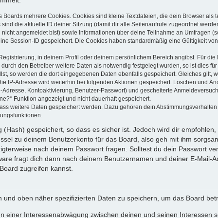
ammelt:
s Boards mehrere Cookies. Cookies sind kleine Textdateien, die dein Browser als
 sind die aktuelle ID deiner Sitzung (damit dir alle Seitenaufrufe zugeordnet werd
u nicht angemeldet bist) sowie Informationen über deine Teilnahme an Umfragen (s
eine Session-ID gespeichert. Die Cookies haben standardmäßig eine Gültigkeit von 
Registrierung, in deinem Profil oder deinem persönlichem Bereich angibst. Für di
rch den Betreiber weitere Daten als notwendig festgelegt wurden, so ist dies für 
llst, so werden die dort eingegebenen Daten ebenfalls gespeichert. Gleiches gilt, 
Die IP-Adresse wird weiterhin bei folgenden Aktionen gespeichert: Löschen und Än
l-Adresse, Kontoaktivierung, Benutzer-Passwort) und gescheiterte Anmeldeversuch
ine?“-Funktion angezeigt und nicht dauerhaft gespeichert.
 dass weitere Daten gespeichert werden. Dazu gehören dein Abstimmungsverhalten
gungsfunktionen.
(Hash) gespeichert, so dass es sicher ist. Jedoch wird dir empfohlen, 
ssel zu deinem Benutzerkonto für das Board, also geh mit ihm sorgsam
htigterweise nach deinem Passwort fragen. Solltest du dein Passwort v
are fragt dich dann nach deinem Benutzernamen und deiner E-Mail-Ad
Board zugreifen kannst.
en und oben näher spezifizierten Daten zu speichern, um das Board bet
en einer Interessenabwägung zwischen deinen und seinen Interessen sow