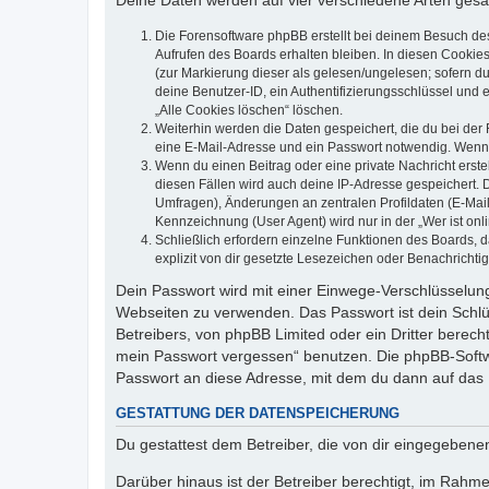
Deine Daten werden auf vier verschiedene Arten ges
Die Forensoftware phpBB erstellt bei deinem Besuch de
Aufrufen des Boards erhalten bleiben. In diesen Cookies
(zur Markierung dieser als gelesen/ungelesen; sofern d
deine Benutzer-ID, ein Authentifizierungsschlüssel und 
„Alle Cookies löschen“ löschen.
Weiterhin werden die Daten gespeichert, die du bei der 
eine E-Mail-Adresse und ein Passwort notwendig. Wenn du
Wenn du einen Beitrag oder eine private Nachricht erste
diesen Fällen wird auch deine IP-Adresse gespeichert. 
Umfragen), Änderungen an zentralen Profildaten (E-Mai
Kennzeichnung (User Agent) wird nur in der „Wer ist onl
Schließlich erfordern einzelne Funktionen des Boards,
explizit von dir gesetzte Lesezeichen oder Benachrichti
Dein Passwort wird mit einer Einwege-Verschlüsselung 
Webseiten zu verwenden. Das Passwort ist dein Schlü
Betreibers, von phpBB Limited oder ein Dritter berec
mein Passwort vergessen“ benutzen. Die phpBB-Softw
Passwort an diese Adresse, mit dem du dann auf das 
GESTATTUNG DER DATENSPEICHERUNG
Du gestattest dem Betreiber, die von dir eingegeben
Darüber hinaus ist der Betreiber berechtigt, im Rahm