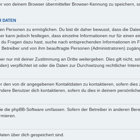
r von deinem Browser übermittelter Browser-Kennung zu speichern, so
R DATEN
n Personen zu ermöglichen. Du bist dir daher bewusst, dass die Daten d
ber kann jedoch festlegen, dass einzelne Informationen nur für einen ei
n du Fragen dazu hast, suche nach entsprechenden Informationen im Fo
n Betreiber und von ihm beauftragte Personen (Administratoren) zugäng
r nur mit deiner Zustimmung an Dritte weitergeben. Dies gilt nicht, s
n) verpflichtet ist oder die Daten zur Durchsetzung rechtlicher Interes
er den von dir angegebenen Kontaktdaten zu kontaktieren, sofern dies 
andere Benutzer dich kontaktieren, sofern du dies in deinem persönliche
, die die phpBB-Software umfassen. Sofern der Betreiber in anderen Be
ormieren.
 Daten über dich gespeichert sind.