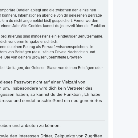
 temporäre Dateien ablegt und die zwischen den einzelnen
en können), Informationen über die von dir gelesenen Beiträge
ofern du nicht angemeldet bist) gespeichert. Ferner werden
einem Jahr. Alle Cookies kannst du jederzeit über die Funktion
e Registrierung sind mindestens ein eindeutiger Benutzername,
dich vor deren Eingabe ersichtlich.
wenn du einen Beitrag als Entwurf zwischenspeicherst. In
dern von Beiträgen (dazu zählen Private Nachrichten und
e. Die von deinem Browser übermittelte Browser-
 bei Umfragen, der Gelesen-Status von deinen Beiträgen oder
dieses Passwort nicht auf einer Vielzahl von
 um. Insbesondere wird dich kein Vertreter des
ergessen haben, so kannst du die Funktion „Ich habe
resse und sendet anschließend ein neu generiertes
reiben und anbieten zu können.
ie den Interessen Dritter, Zeitpunkte von Zugriffen