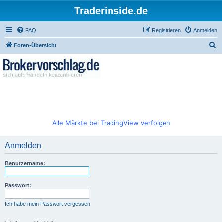
Traderinside.de
FAQ
Registrieren
Anmelden
S
Foren-Übersicht
u
c
h
e
Alle Märkte bei TradingView verfolgen
Anmelden
Benutzername:
Passwort:
Ich habe mein Passwort vergessen