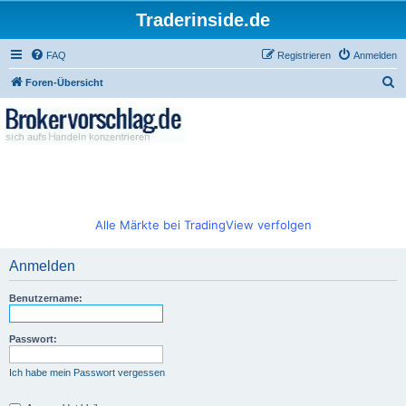
Traderinside.de
FAQ
Registrieren
Anmelden
S
Foren-Übersicht
u
c
h
e
Alle Märkte bei TradingView verfolgen
Anmelden
Benutzername:
Passwort:
Ich habe mein Passwort vergessen