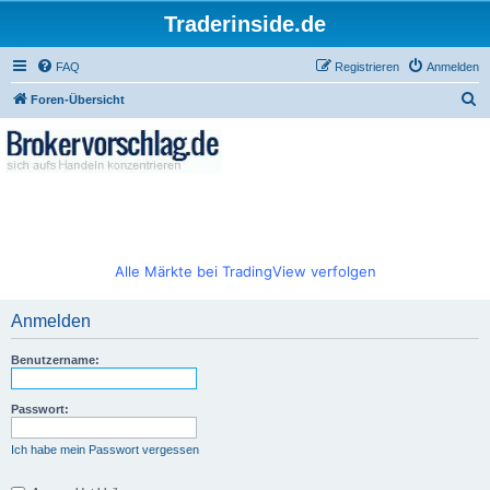
Traderinside.de
FAQ
Registrieren
Anmelden
S
Foren-Übersicht
u
c
h
e
Alle Märkte bei TradingView verfolgen
Anmelden
Benutzername:
Passwort:
Ich habe mein Passwort vergessen