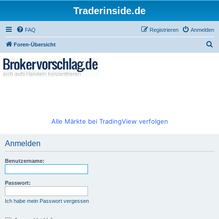
Traderinside.de
FAQ
Registrieren
Anmelden
S
Foren-Übersicht
u
c
h
e
Alle Märkte bei TradingView verfolgen
Anmelden
Benutzername:
Passwort:
Ich habe mein Passwort vergessen