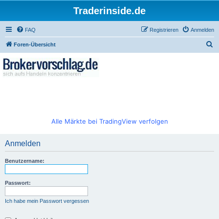
Traderinside.de
FAQ
Registrieren
Anmelden
S
Foren-Übersicht
u
c
h
e
Alle Märkte bei TradingView verfolgen
Anmelden
Benutzername:
Passwort:
Ich habe mein Passwort vergessen