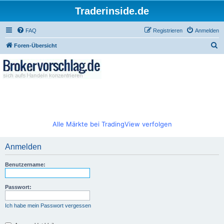
Traderinside.de
FAQ
Registrieren
Anmelden
S
Foren-Übersicht
u
c
h
e
Alle Märkte bei TradingView verfolgen
Anmelden
Benutzername:
Passwort:
Ich habe mein Passwort vergessen