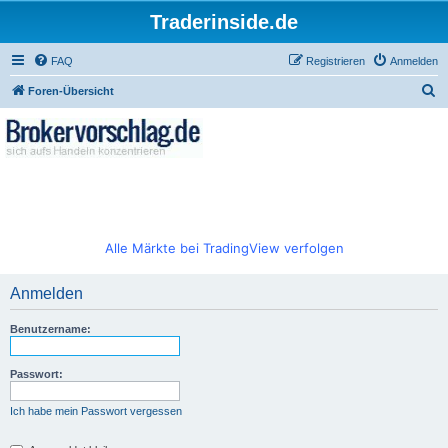
Traderinside.de
FAQ
Registrieren
Anmelden
S
Foren-Übersicht
u
c
h
e
Alle Märkte bei TradingView verfolgen
Anmelden
Benutzername:
Passwort:
Ich habe mein Passwort vergessen