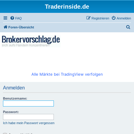
Traderinside.de
FAQ
Registrieren
Anmelden
S
Foren-Übersicht
u
c
h
e
Alle Märkte bei TradingView verfolgen
Anmelden
Benutzername:
Passwort:
Ich habe mein Passwort vergessen