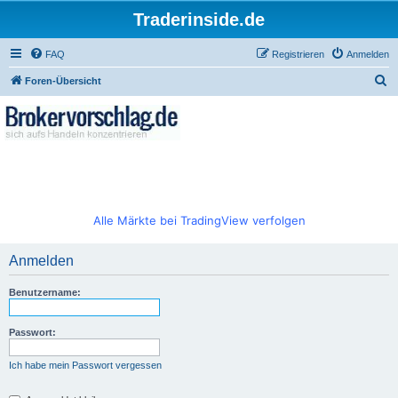
Traderinside.de
FAQ
Registrieren
Anmelden
S
Foren-Übersicht
u
c
h
e
Alle Märkte bei TradingView verfolgen
Anmelden
Benutzername:
Passwort:
Ich habe mein Passwort vergessen