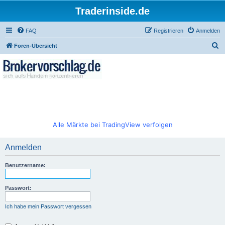
Traderinside.de
FAQ
Registrieren
Anmelden
S
Foren-Übersicht
u
c
h
e
Alle Märkte bei TradingView verfolgen
Anmelden
Benutzername:
Passwort:
Ich habe mein Passwort vergessen