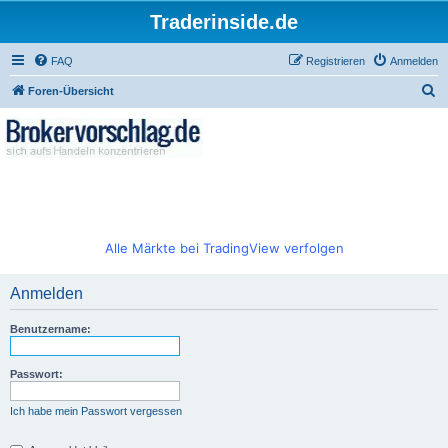
Traderinside.de
FAQ
Registrieren
Anmelden
S
Foren-Übersicht
u
c
h
e
Alle Märkte bei TradingView verfolgen
Anmelden
Benutzername:
Passwort:
Ich habe mein Passwort vergessen