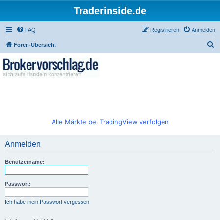
Traderinside.de
FAQ
Registrieren
Anmelden
S
Foren-Übersicht
u
c
h
e
Alle Märkte bei TradingView verfolgen
Anmelden
Benutzername:
Passwort:
Ich habe mein Passwort vergessen