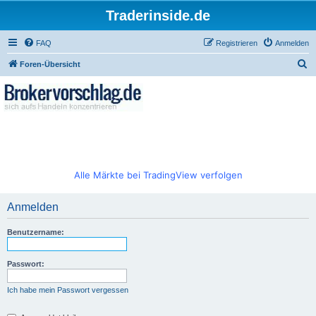
Traderinside.de
FAQ
Registrieren
Anmelden
S
Foren-Übersicht
u
c
h
e
Alle Märkte bei TradingView verfolgen
Anmelden
Benutzername:
Passwort:
Ich habe mein Passwort vergessen