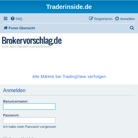
Traderinside.de
FAQ
Registrieren
Anmelden
S
Foren-Übersicht
u
c
h
e
Alle Märkte bei TradingView verfolgen
Anmelden
Benutzername:
Passwort:
Ich habe mein Passwort vergessen