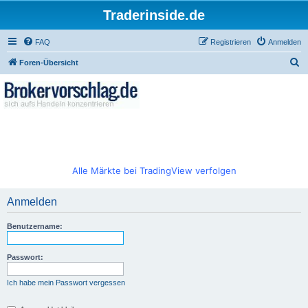
Traderinside.de
FAQ
Registrieren
Anmelden
S
Foren-Übersicht
u
c
h
e
Alle Märkte bei TradingView verfolgen
Anmelden
Benutzername:
Passwort:
Ich habe mein Passwort vergessen