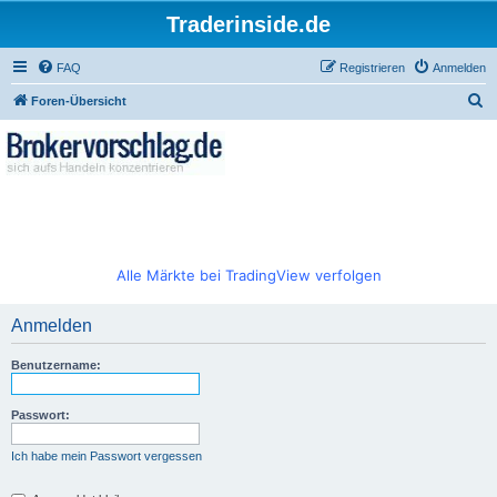
Traderinside.de
FAQ
Registrieren
Anmelden
S
Foren-Übersicht
u
c
h
e
Alle Märkte bei TradingView verfolgen
Anmelden
Benutzername:
Passwort:
Ich habe mein Passwort vergessen