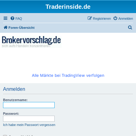
Traderinside.de
FAQ
Registrieren
Anmelden
S
Foren-Übersicht
u
c
h
e
Alle Märkte bei TradingView verfolgen
Anmelden
Benutzername:
Passwort:
Ich habe mein Passwort vergessen