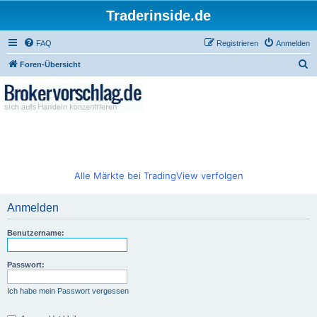
Traderinside.de
FAQ
Registrieren
Anmelden
S
Foren-Übersicht
u
c
h
e
Alle Märkte bei TradingView verfolgen
Anmelden
Benutzername:
Passwort:
Ich habe mein Passwort vergessen