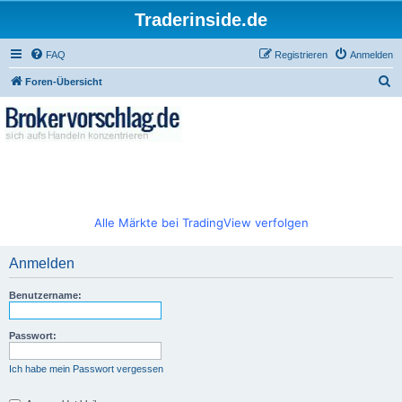
Traderinside.de
FAQ
Registrieren
Anmelden
S
Foren-Übersicht
u
c
h
e
Alle Märkte bei TradingView verfolgen
Anmelden
Benutzername:
Passwort:
Ich habe mein Passwort vergessen