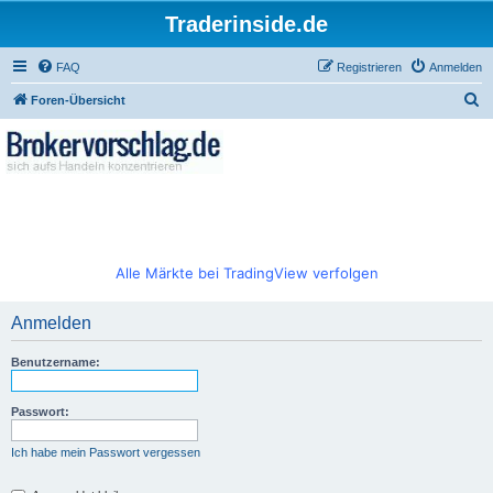
Traderinside.de
FAQ
Registrieren
Anmelden
S
Foren-Übersicht
u
c
h
e
Alle Märkte bei TradingView verfolgen
Anmelden
Benutzername:
Passwort:
Ich habe mein Passwort vergessen