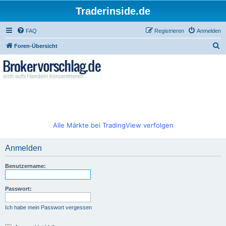
Traderinside.de
FAQ
Registrieren
Anmelden
S
Foren-Übersicht
u
c
h
e
Alle Märkte bei TradingView verfolgen
Anmelden
Benutzername:
Passwort:
Ich habe mein Passwort vergessen