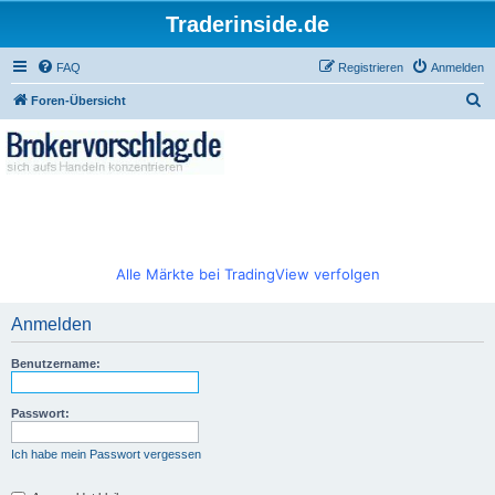
Traderinside.de
FAQ
Registrieren
Anmelden
S
Foren-Übersicht
u
c
h
e
Alle Märkte bei TradingView verfolgen
Anmelden
Benutzername:
Passwort:
Ich habe mein Passwort vergessen