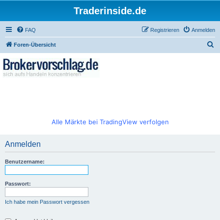
Traderinside.de
FAQ
Registrieren
Anmelden
S
Foren-Übersicht
u
c
h
e
Alle Märkte bei TradingView verfolgen
Anmelden
Benutzername:
Passwort:
Ich habe mein Passwort vergessen