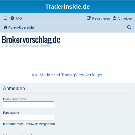
Traderinside.de
FAQ
Registrieren
Anmelden
S
Foren-Übersicht
u
c
h
e
Alle Märkte bei TradingView verfolgen
Anmelden
Benutzername:
Passwort:
Ich habe mein Passwort vergessen