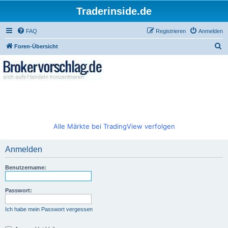
Traderinside.de
FAQ
Registrieren
Anmelden
S
Foren-Übersicht
u
c
h
e
Alle Märkte bei TradingView verfolgen
Anmelden
Benutzername:
Passwort:
Ich habe mein Passwort vergessen