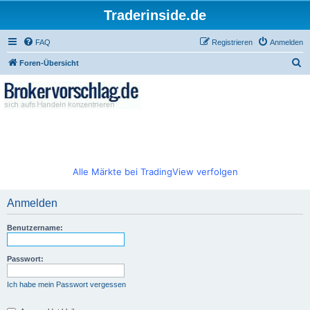
Traderinside.de
FAQ
Registrieren
Anmelden
S
Foren-Übersicht
u
c
h
e
Alle Märkte bei TradingView verfolgen
Anmelden
Benutzername:
Passwort:
Ich habe mein Passwort vergessen