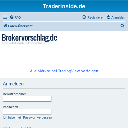
Traderinside.de
FAQ
Registrieren
Anmelden
S
Foren-Übersicht
u
c
h
e
Alle Märkte bei TradingView verfolgen
Anmelden
Benutzername:
Passwort:
Ich habe mein Passwort vergessen