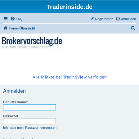
Traderinside.de
FAQ
Registrieren
Anmelden
S
Foren-Übersicht
u
c
h
e
Alle Märkte bei TradingView verfolgen
Anmelden
Benutzername:
Passwort:
Ich habe mein Passwort vergessen