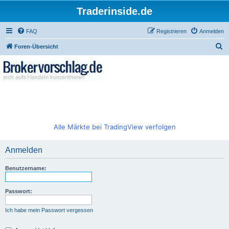
Traderinside.de
FAQ
Registrieren
Anmelden
S
Foren-Übersicht
u
c
h
e
Alle Märkte bei TradingView verfolgen
Anmelden
Benutzername:
Passwort:
Ich habe mein Passwort vergessen