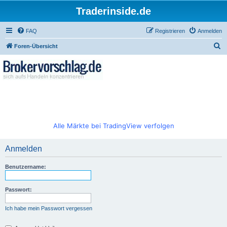
Traderinside.de
FAQ
Registrieren
Anmelden
S
Foren-Übersicht
u
c
h
e
Alle Märkte bei TradingView verfolgen
Anmelden
Benutzername:
Passwort:
Ich habe mein Passwort vergessen